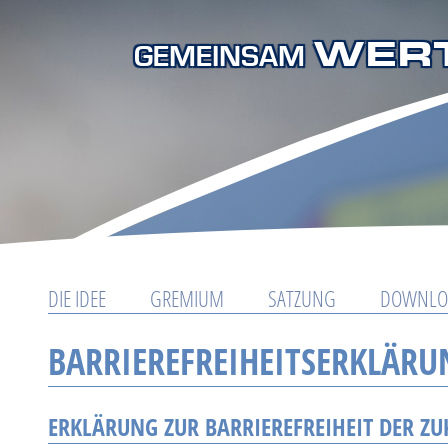
WER
GEMEINSAM
Navigation
DIE IDEE
GREMIUM
SATZUNG
DOWNLO
überspringen
BARRIEREFREIHEITSERKLÄRU
ERKLÄRUNG ZUR BARRIEREFREIHEIT DER Z